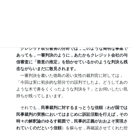
判断のポイントは，
クレジット会社担当者の供述の信用性
の判断
にあり，
高松高裁は詳細にその供述を疎信できない理
由を判示した
のですが，その点は消費者法ニュースに解説記
事を投稿致しましたのでそちらをご参照ください。
裏面約款に基づく抗弁対抗で，信義則に違反する特段の事
情が伺えない事案であるため，
高裁判決は実に当然の結論を導いたものといえますが，
クレジット取引被害の分野では，このような簡明な事案で
あっても，一審判決のように，あたかもクレジット会社の与
信審査に「善意の推定」を効かせているかのような判決も残
念ながらいまだに散見されます。
一審判決を書いた徳島の若い女性の裁判官に対しては，
「今回は実に初歩的な部分での誤判でしたよ。どうしてあの
ような木で鼻をくくったような判決を？」とお伺いしたい気
持ちが残ってしまいます。
それでも，
民事裁判に対するまっとうな信頼
（
わが国では
民事裁判の実務においてはまじめに訴訟活動を行えば，その
時々の解釈論のゆるす範囲で，民事的正義がおおよそ実現さ
れていくのだという信頼
）を蘇らせ，再確認させてくれた控