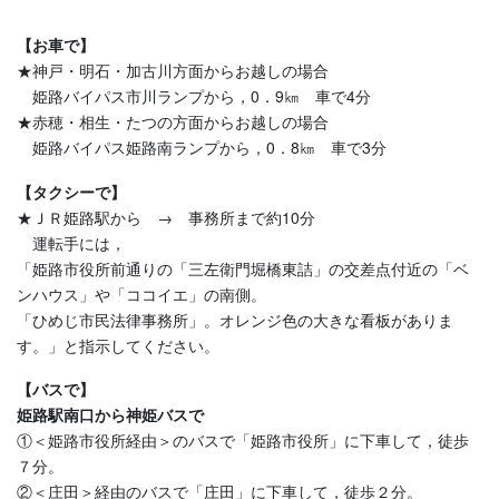
【お車で】
★神戸・明石・加古川方面からお越しの場合
姫路バイパス市川ランプから，0．9㎞ 車で4分
★赤穂・相生・たつの方面からお越しの場合
姫路バイパス姫路南ランプから，0．8㎞ 車で3分
【タクシーで】
★ＪＲ姫路駅から → 事務所まで約10分
運転手には，
「姫路市役所前通りの「三左衛門堀橋東詰」の交差点付近の「ベ
ンハウス」や「ココイエ」の南側。
「ひめじ市民法律事務所」。オレンジ色の大きな看板がありま
す。」と指示してください。
【バスで】
姫路駅南口から神姫バスで
①＜姫路市役所経由＞のバスで「姫路市役所」に下車して，徒歩
７分。
②＜庄田＞経由のバスで「庄田」に下車して，徒歩２分。