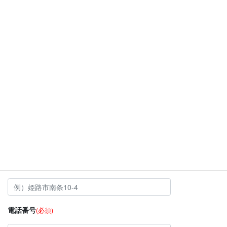
性別
(必須)
男
女
年齢
(任意)
郵便番号
(必須)
※半角でご入力ください。
ご住所
(必須)
電話番号
(必須)