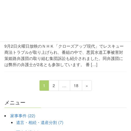
2025年9月4日
レスキュー商法被害対策blog
クローズアップ現代で「レスキュ
ー商法トラブル」が取り上げられました。
9月2日火曜日放映のＮＨＫ「クローズアップ現代」でレスキュー
商法トラブルが取り上げられ、番組の中で、悪質水道工事被害対
策姫路弁護団の取り組む集団訴訟も紹介されました。同弁護団に
は弊所の弁護士が2名とも参加しています。 番 […]
投
固
固
固
1
2
…
18
»
稿
定
定
定
ペ
ペ
ペ
の
メニュー
ー
ー
ー
ペ
ジ
ジ
ジ
ー
家事事件 (22)
ジ
遺言・相続・遺産分割 (7)
送