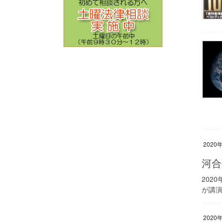
2020
河合
202
が講演
2020