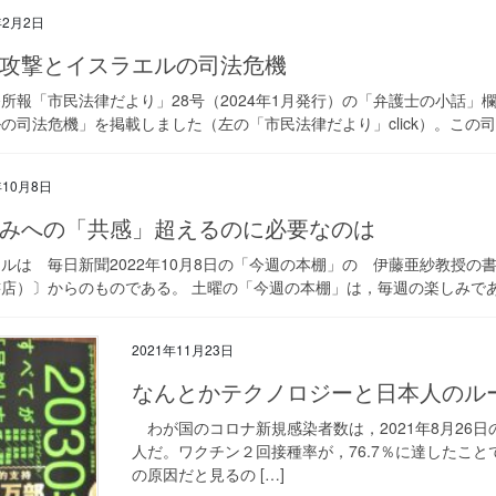
年2月2日
ザ攻撃とイスラエルの司法危機
報「市民法律だより」28号（2024年1月発行）の「弁護士の小話」欄に
の司法危機」を掲載しました（左の「市民法律だより」click）。この司
年10月8日
みへの「共感」超えるのに必要なのは
ルは 毎日新聞2022年10月8日の「今週の本棚」の 伊藤亜紗教授
店）〕からのものである。 土曜の「今週の本棚」は，毎週の楽しみである
2021年11月23日
なんとかテクノロジーと日本人のル
わが国のコロナ新規感染者数は，2021年8月26日の2
人だ。ワクチン２回接種率が，76.7％に達したこ
の原因だと見るの […]