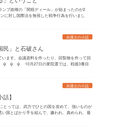
の2期目トランプ政権の「関税ディール」が始まったのが2
ランに対し国際法を無視した戦争行為を行いまし
弁護士の小話
国民」と石破さん
ています。会議資料を作ったり、回覧物を作って回
ψ ψ ψ 10月27日の衆院選では、戦後3番目
弁護士の小話
小話】
にとっては、武力でひとの国を攻めて、強いものが
悪い国とばかり手を組んで、嫌われ、責められ、最