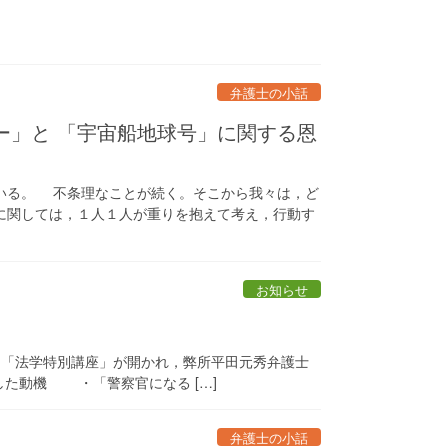
弁護士の小話
ー」と 「宇宙船地球号」に関する恩
いる。 不条理なことが続く。そこから我々は，ど
に関しては，１人１人が重りを抱えて考え，行動す
お知らせ
象に「法学特別講座」が開かれ，弊所平田元秀弁護士
た動機 ・「警察官になる […]
弁護士の小話