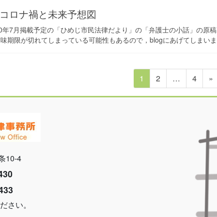
コロナ禍と未来予想図
20年7月掲載予定の「ひめじ市民法律だより」の「弁護士の小話」の原
味期限が切れてしまっている可能性もあるので，blogにあげてしまいま
固
固
固
1
2
…
4
»
定
定
定
ペ
ペ
ペ
ー
ー
ー
ジ
ジ
ジ
条10-4
430
433
ださい。