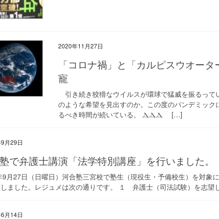
2020年11月27日
「コロナ禍」と「カルピスウオータ
寵
引き続き狡猾なウイルスが環球で猛威を振るって
のような希望を見出すのか。この度のパンデミック
るべき時間が続いている。 ⲆⲆⲆ […]
年9月29日
塾で弁護士講演「法学特別講座」を行いました。
0年9月27日（日曜日）河合塾三宮校で塾生（現役生・予備校生）を対
しました。レジュメは次の通りです。 １ 弁護士（司法試験）を志望し
年6月14日