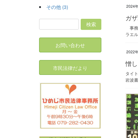
その他 (3)
2024
ガ
事務所
ラエル
お問い合わせ
2022
憎し
市民法律だより
タイト
岩波書