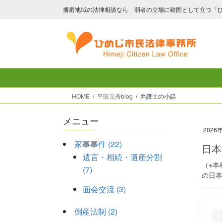
コ
ナ
播磨地域の法律相談なら 弱者の立場に確固として立つ「
ン
ビ
テ
ゲ
ン
ー
ツ
シ
へ
ョ
ス
ン
キ
に
HOME
平田元秀blog
弁護士の小話
ッ
移
プ
動
メニュー
2026
家事事件 (22)
日本
遺言・相続・遺産分割
（※
(7)
の日本
面会交流 (3)
倒産法制 (2)