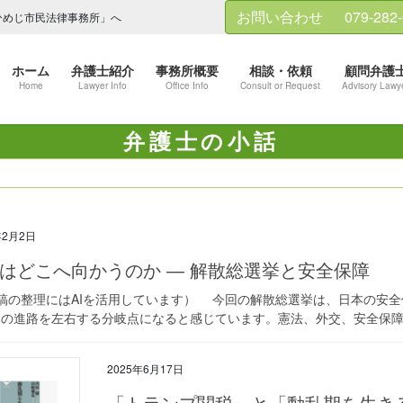
お問い合わせ
079-282
ひめじ市民法律事務所」へ
ホーム
弁護士紹介
事務所概要
相談・依頼
顧問弁護
Home
Lawyer Info
Office Info
Consult or Request
Advisory Lawy
弁護士の小話
年2月2日
はどこへ向かうのか ― 解散総選挙と安全保障
本稿の整理にはAIを活用しています） 今回の解散総選挙は、日本の安
の進路を左右する分岐点になると感じています。憲法、外交、安全保障、
2025年6月17日
「トランプ関税」と「動乱期を生き