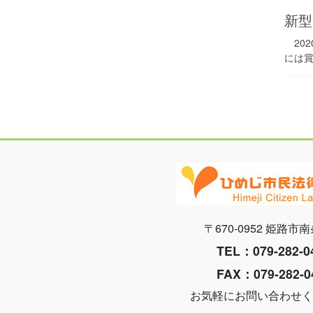
新型
20
には賞
投
稿
の
ペ
ー
ジ
送
〒670-0952 姫路市南
り
TEL：079-282-0
FAX：079-282-0
お気軽にお問い合わせく