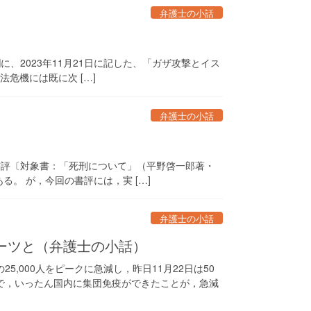
弁護士の小話
、2023年11月21日に記した、「ガザ攻撃とイス
法危機には既に次 […]
弁護士の小話
の書評〔対象書：「死刑について」（平野啓一郎著・
。 が，今回の書評には，実 […]
弁護士の小話
ーツと（弁護士の小話）
5,000人をピークに急減し，昨日11月22日は50
とで，いったん国内に集団免疫ができたことが，急減