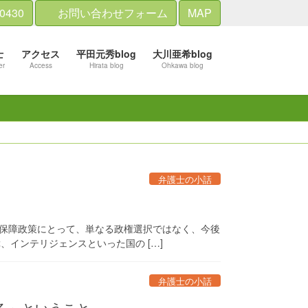
-0430
お問い合わせフォーム
MAP
士
アクセス
平田元秀blog
大川亜希blog
er
Access
Hirata blog
Ohkawa blog
弁護士の小話
全保障政策にとって、単なる政権選択ではなく、今後
インテリジェンスといった国の […]
弁護士の小話
る」ということ