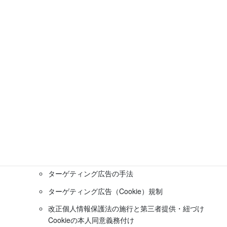
改正法の施行
改正法施行後も相談件数は増加
ダークパターンにおける認知バイアス
デジタル広告の有利誤認表示・優良誤認表示によりし
た契約について取消権を付与すること
特定商取引法全体における「勧誘」と「広告」の概念
の区別の見直しに繋がるパラダイムチェインジが必要
な課題。
ダークパターンとは
デジタル広告のダークパターンへの対処法
ターゲティング広告・ステマ広告
ターゲティング広告の手法
ターゲティング広告（Cookie）規制
改正個人情報保護法の施行と第三者提供・紐づけ
Cookieの本人同意義務付け