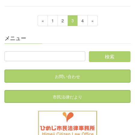
投
固
固
固
固
«
1
2
3
4
»
稿
定
定
定
定
ペ
ペ
ペ
ペ
の
メニュー
ー
ー
ー
ー
ペ
ジ
ジ
ジ
ジ
ー
ジ
送
り
お問い合わせ
市民法律だより