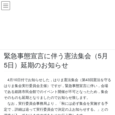
コ
ナ
ン
ビ
テ
ゲ
お知らせ
ン
ー
ツ
シ
HOME
お知らせ
緊急事態宣言に伴う憲法集会（5月5日）延期のお知らせ
へ
ョ
ス
ン
2021年4月26日
キ
に
ッ
移
お知らせ
プ
動
緊急事態宣言に伴う憲法集会（5月
5日）延期のお知らせ
4月10日付でお知らせした，はりま憲法集会（第43回憲法を守る
はりま集会実行委員会主催）ですが，緊急事態宣言に伴い，会場
である姫路市民会館でのイベント開催が不可となったため，集会
そのものも延期となりましたのでお知らせ致します。
なお，実行委員会事務局より，「秋には必ず集会を実施する予
定で，詳細は追って実行委員会で決定の上お知らせする。」との