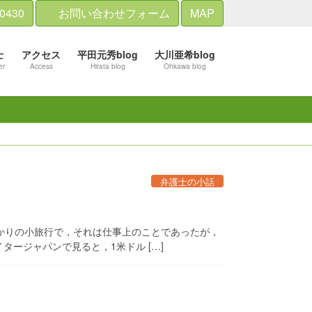
-0430
お問い合わせフォーム
MAP
士
アクセス
平田元秀blog
大川亜希blog
er
Access
Hirata blog
Ohkawa blog
弁護士の小話
かりの小旅行で，それは仕事上のことであったが，
ージャパンで見ると，1米ドル […]