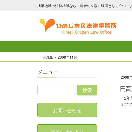
コ
ナ
播磨地域の法律相談なら 弱者の立場に確固として立つ「
ン
ビ
テ
ゲ
ン
ー
ツ
シ
へ
ョ
ス
ン
キ
に
HOME
2008年11月
ッ
移
プ
動
メニュー
2008
円高
2年
サブプ
お問い合わせ
市民法律だより