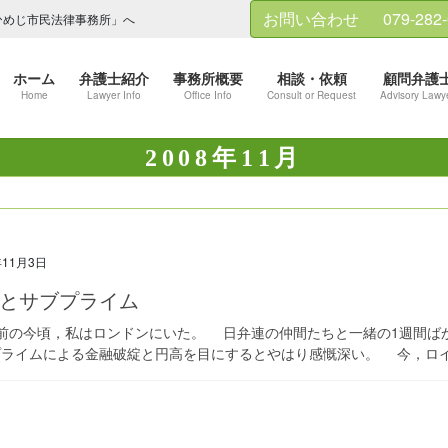
お問い合わせ
079-282
ひめじ市民法律事務所」へ
ホーム
弁護士紹介
事務所概要
相談・依頼
顧問弁護
Home
Lawyer Info
Office Info
Consult or Request
Advisory Lawy
2008年11月
年11月3日
とサブプライム
前の今頃，私はロンドンにいた。 日弁連の仲間たちと一緒の1週間ば
ライムによる金融破綻と円高を目にするとやはり感慨深い。 今，ロイタ