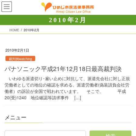
コ
ナ
ン
ビ
テ
ゲ
2010年2月
ン
ー
ツ
シ
HOME
2010年2月
へ
ョ
ス
ン
キ
に
2010年2月1日
ッ
移
裁判例watching
プ
動
パナソニック平成21年12月18日最高裁判決
いわゆる派遣切り･雇い止めに対抗して、派遣先会社に対し正規
労働者としての地位の確認を求める、派遣労働者(偽装請負会社労
働者）の訴訟が全国で戦われています。 そこで、 平成
20(受)1240 地位確認等請求事件 […]
メニュー