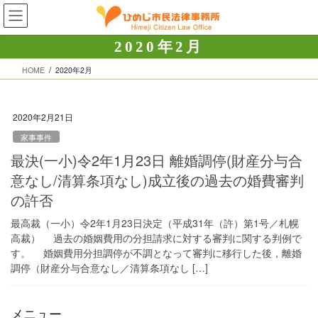
コ
ナ
ン
ビ
テ
ゲ
2020年2月
ン
ー
ツ
シ
HOME
2020年2月
へ
ョ
ス
ン
キ
に
2020年2月21日
ッ
移
家事事件
プ
動
最決(一小)令2年1月23日 離婚調停(財産分与合
意なし/清算条項なし)成立後の過去の婚費審判
の許否
最高裁（一小）令2年1月23日決定（平成31年（許）第1号／札幌
高裁） 過去の婚姻費用の分担請求に対する審判に関する判例で
す。 婚姻費用分担調停が不調となって審判に移行した後，離婚
調停（財産分与合意なし／清算条項なし […]
メニュー