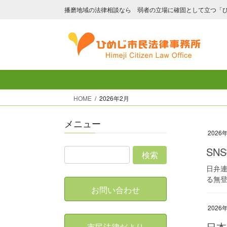
コ
ナ
播磨地域の法律相談なら 弱者の立場に確固として立つ「
ン
ビ
テ
ゲ
ン
ー
ツ
シ
へ
ョ
ス
ン
キ
に
HOME
2026年2月
ッ
移
プ
動
メニュー
2026
SN
日弁連
る無登
お問い合わせ
2026
日本
市民法律だより