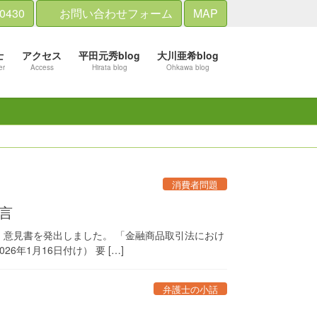
-0430
お問い合わせフォーム
MAP
士
アクセス
平田元秀blog
大川亜希blog
er
Access
Hirata blog
Ohkawa blog
消費者問題
言
、意見書を発出しました。 「金融商品取引法におけ
年1月16日付け） 要 […]
弁護士の小話