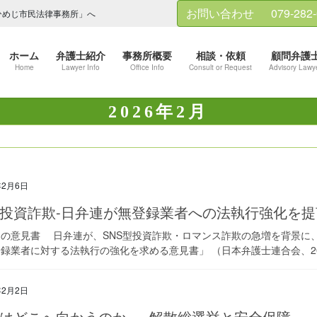
お問い合わせ
079-282
ひめじ市民法律事務所」へ
ホーム
弁護士紹介
事務所概要
相談・依頼
顧問弁護
Home
Lawyer Info
Office Info
Consult or Request
Advisory Lawy
2026年2月
年2月6日
S投資詐欺-日弁連が無登録業者への法執行強化を提
の意見書 日弁連が、SNS型投資詐欺・ロマンス詐欺の急増を背景に
録業者に対する法執行の強化を求める意見書」 （日本弁護士連合会、2026
年2月2日
はどこへ向かうのか ― 解散総選挙と安全保障