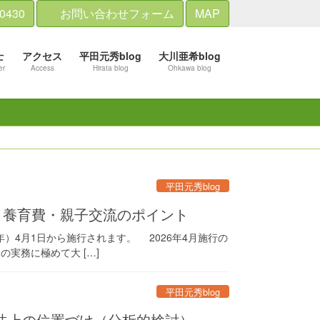
-0430
お問い合わせフォーム
MAP
士
アクセス
平田元秀blog
大川亜希blog
er
Access
Hirata blog
Ohkawa blog
平田元秀blog
・養育費・親子交流のポイント
年）4月1日から施行されます。 2026年4月施行の
実務に極めて大 […]
平田元秀blog
法上の位置づけ（分析的検討）