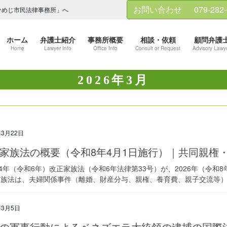
お問い合わせ
079-282
ひめじ市民法律事務所」へ
ホーム
弁護士紹介
事務所概要
相談・依頼
顧問弁護
Home
Lawyer Info
Office Info
Consult or Request
Advisory Lawy
2026年3月
年3月22日
家族法の概要（令和8年4月1日施行）｜共同親権
4年（令和6年）改正家族法（令和6年法律第33号）が、2026年（令和8
族法は、夫婦関係事件（離婚、財産分与、親権、養育費、親子交流等）の
年3月5日
の軍事行動によるベネズエラ大統領の逮捕の国際