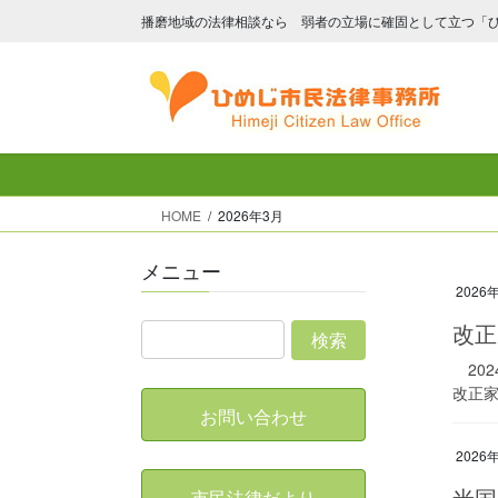
コ
ナ
播磨地域の法律相談なら 弱者の立場に確固として立つ「
ン
ビ
テ
ゲ
ン
ー
ツ
シ
へ
ョ
ス
ン
キ
に
HOME
2026年3月
ッ
移
プ
動
メニュー
2026
改正
202
改正家
お問い合わせ
2026
米国
市民法律だより