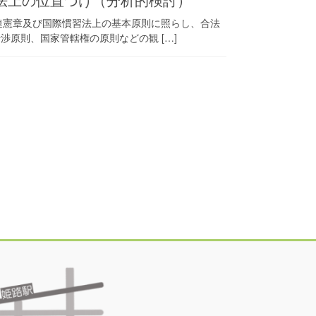
連憲章及び国際慣習法上の基本原則に照らし、合法
原則、国家管轄権の原則などの観 […]