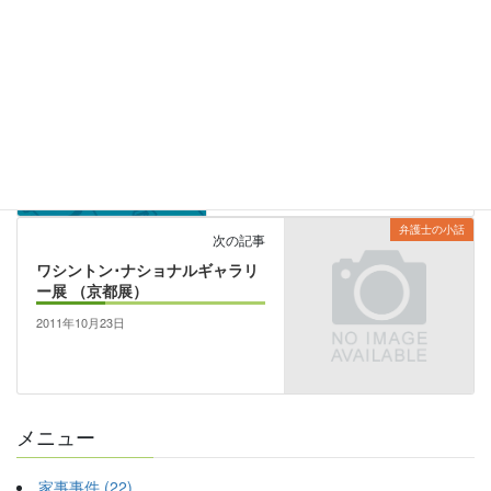
平和
前の記事
君が代起立斉唱の職務命令は憲
法19条に違反する。－最高裁少
数意見（宮川光治裁判官）
2011年8月26日
弁護士の小話
次の記事
ワシントン･ナショナルギャラリ
ー展 （京都展）
2011年10月23日
メニュー
家事事件 (22)