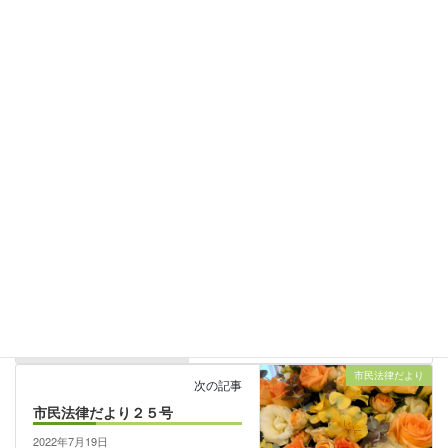
日本弁護士連合会
会長 小林 元治
平和
、
その他
カテゴリー
平田元秀blog
前の記事
侮辱罪を厳罰化する刑法改正法
が成立（2022年6月13日）
2022年6月18日
市民法律だより
次の記事
市民法律だより２５号
2022年7月19日