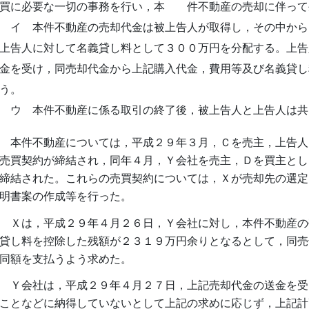
買に必要な一切の事務を行い，本 件不動産の売却に伴って
イ 本件不動産の売却代金は被上告人が取得し，その中から
上告人に対して名義貸し料として３００万円を分配する。上告
金を受け，同売却代金から上記購入代金，費用等及び名義貸し
う。
ウ 本件不動産に係る取引の終了後，被上告人と上告人は共
本件不動産については，平成２９年３月，Ｃを売主，上告人
売買契約が締結され，同年４月，Ｙ会社を売主，Ｄを買主とし
締結された。これらの売買契約については，Ｘが売却先の選定
明書案の作成等を行った。
Ｘは，平成２９年４月２６日，Ｙ会社に対し，本件不動産の
貸し料を控除した残額が２３１９万円余りとなるとして，同売
同額を支払うよう求めた。
Ｙ会社は，平成２９年４月２７日，上記売却代金の送金を受
ことなどに納得していないとして上記の求めに応じず，上記計