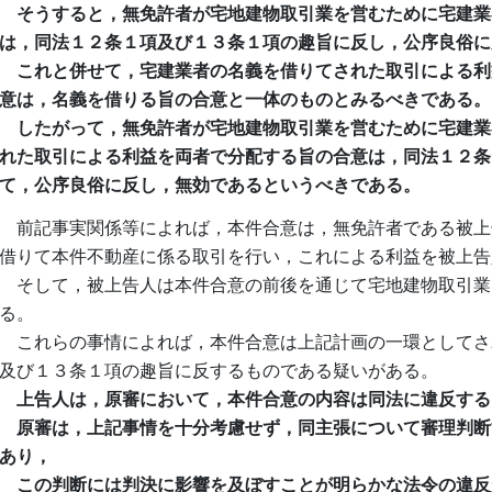
そうすると，無免許者が宅地建物取引業を営むために宅建業
は，同法１２条１項及び１３条１項の趣旨に反し，公序良俗に
これと併せて，宅建業者の名義を借りてされた取引による利
意は，名義を借りる旨の合意と一体のものとみるべきである。
したがって，無免許者が宅地建物取引業を営むために宅建業
れた取引による利益を両者で分配する旨の合意は，同法１２条
て，公序良俗に反し，無効であるというべきである。
前記事実関係等によれば，本件合意は，無免許者である被上
借りて本件不動産に係る取引を行い，これによる利益を被上告
そして，被上告人は本件合意の前後を通じて宅地建物取引業
る。
これらの事情によれば，本件合意は上記計画の一環としてさ
及び１３条１項の趣旨に反するものである疑いがある。
上告人は，原審において，本件合意の内容は同法に違反する
原審は，上記事情を十分考慮せず，同主張について審理判断
あり，
この判断には判決に影響を及ぼすことが明らかな法令の違反