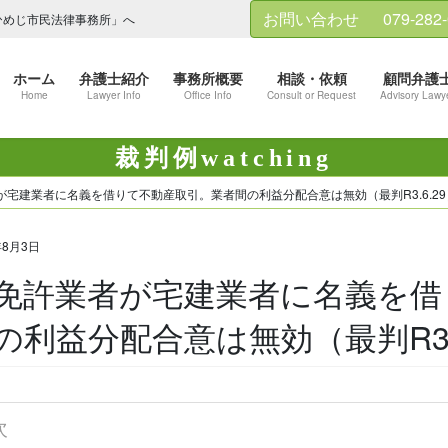
お問い合わせ
079-282
ひめじ市民法律事務所」へ
ホーム
弁護士紹介
事務所概要
相談・依頼
顧問弁護
Home
Lawyer Info
Office Info
Consult or Request
Advisory Lawy
裁判例watching
が宅建業者に名義を借りて不動産取引。業者間の利益分配合意は無効（最判R3.6.29
年8月3日
免許業者が宅建業者に名義を借
の利益分配合意は無効（最判R3.6
次