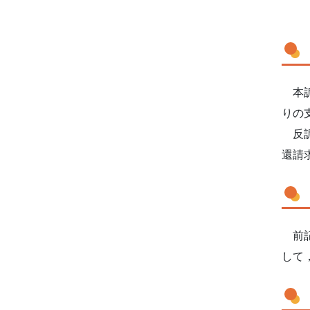
本訴
りの
反訴
還請
前記
して