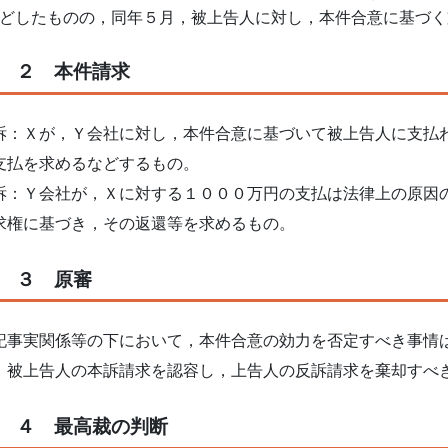
どしたものの，同年５月，被上告人に対し，本件合意に基づく
２ 本件請求
：Ｘが，Ｙ会社に対し，本件合意に基づいて被上告人に支払
支払を求めるなどするもの。
：Ｙ会社が，Ｘに対する１０００万円の支払は法律上の原因
求権に基づき，その返還等を求めるもの。
３ 原審
事実関係等の下において，本件合意の効力を否定すべき事情
，被上告人の本訴請求を認容し，上告人の反訴請求を棄却すべ
４ 最高裁の判断