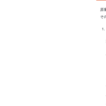
原審
その