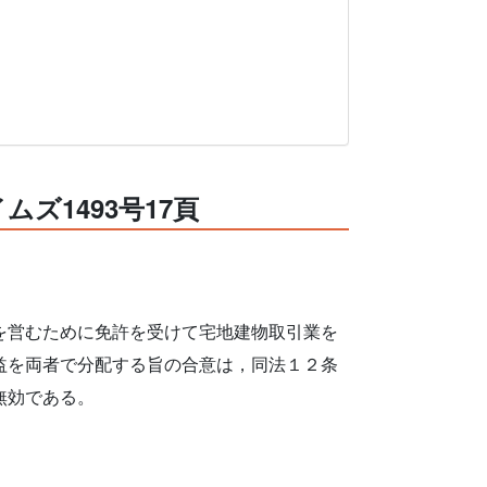
ムズ1493号17頁
を営むために免許を受けて宅地建物取引業を
益を両者で分配する旨の合意は，同法１２条
無効である。