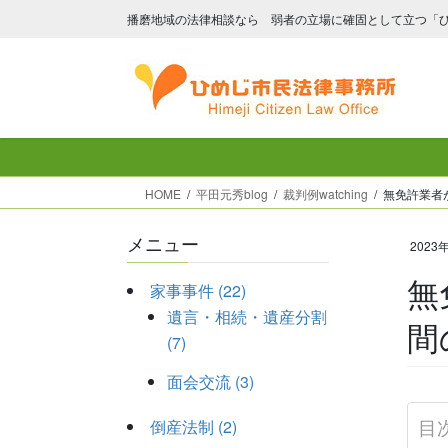
コ
ナ
播磨地域の法律相談なら 弱者の立場に確固として立つ「
ン
ビ
テ
ゲ
ン
ー
ツ
シ
へ
ョ
ス
ン
キ
に
HOME
平田元秀blog
裁判例watching
無免許業者
ッ
移
プ
動
メニュー
2023
無
家事事件 (22)
遺言・相続・遺産分割
間
(7)
面会交流 (3)
目
倒産法制 (2)