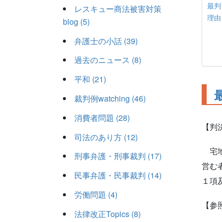
最判
レスキュー商法被害対策
理由
blog (5)
弁護士の小話 (39)
過去のニュース (8)
平和 (21)
裁判例watching (46)
消費者問題 (28)
【判
司法のあり方 (12)
宅地
刑事弁護・刑事裁判 (17)
営む
民事弁護・民事裁判 (14)
１項
労働問題 (4)
【参
法律改正Topics (8)