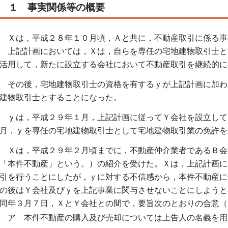
１ 事実関係等の概要
Ｘは，平成２８年１０月頃，Ａと共に，不動産取引に係る事
上記計画においては，Ｘは，自らを専任の宅地建物取引士と
活用して，新たに設立する会社において不動産取引を継続的に
その後，宅地建物取引士の資格を有するｙが上記計画に加わ
建物取引士とすることになった。
ｙは，平成２９年１月，上記計画に従ってＹ会社を設立して
月，ｙを専任の宅地建物取引士として宅地建物取引業の免許を
Ｘは，平成２９年２月頃までに，不動産仲介業者であるＢ会
「本件不動産」という。）の紹介を受けた。Ｘは，上記計画に
引を行うことにしたが，ｙに対する不信感から，本件不動産に
の後はＹ会社及びｙを上記事業に関与させないことにしようと
同年３月７日，ＸとＹ会社との間で，要旨次のとおりの合意（
ア 本件不動産の購入及び売却については上告人の名義を用