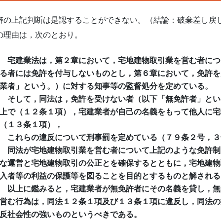
の上記判断は是認することができない。（結論：破棄差し戻
理由は，次のとおり。
宅建業法は，第２章において，宅地建物取引業を営む者につ
る者には免許を付与しないものとし，第６章において，免許を
業者」という。）に対する知事等の監督処分を定めている。
そして，同法は，免許を受けない者（以下「無免許者」とい
上で（１２条１項），宅建業者が自己の名義をもって他人に宅
（１３条１項），
これらの違反について刑事罰を定めている（７９条２号，３
同法が宅地建物取引業を営む者について上記のような免許制
な運営と宅地建物取引の公正とを確保するとともに，宅地建物
入者等の利益の保護等を図ることを目的とするものと解される
以上に鑑みると，宅建業者が無免許者にその名義を貸し，無
営む行為は，同法１２条１項及び１３条１項に違反し，同法の
反社会性の強いものというべきである。