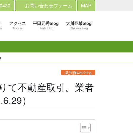
-0430
お問い合わせフォーム
MAP
士
アクセス
平田元秀blog
大川亜希blog
er
Access
Hirata blog
Ohkawa blog
）
裁判例watching
りて不動産取引。業者
.29）