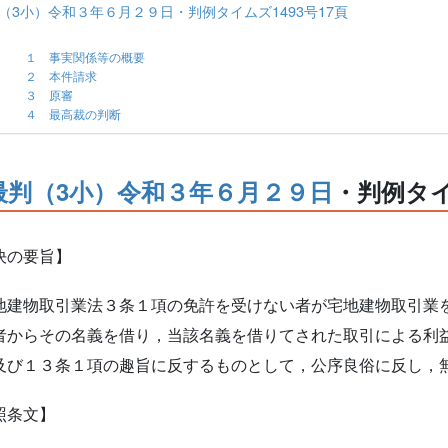
（3小）令和３年６月２９日・判例タイムズ1493号17頁
１ 事実関係等の概要
２ 本件請求
３ 原審
４ 最高裁の判断
最判（3小）令和３年６月２９日
・判例タイ
決の要旨】
建物取引業法３条１項の免許を受けない者が宅地建物取引業
者からその名義を借り，当該名義を借りてされた取引による利
及び１３条１項の趣旨に反するものとして，公序良俗に反し，
照条文】