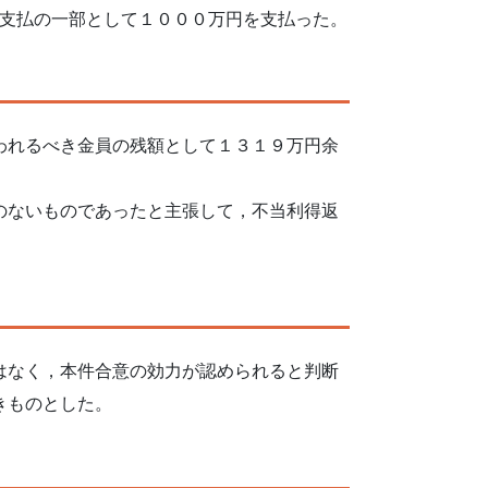
支払の一部として１０００万円を支払った。
われるべき金員の残額として１３１９万円余
のないものであったと主張して，不当利得返
はなく，本件合意の効力が認められると判断
きものとした。