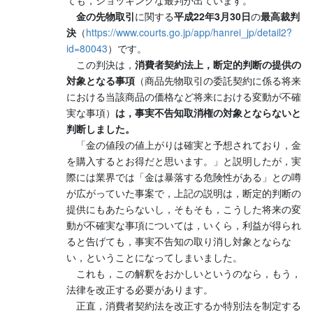
金の先物取引
に関する
平成22年3月30日
の
最高裁判
決
（
https://www.courts.go.jp/app/hanrei_jp/detail2?
id=80043
）です。
この判決は，
消費者契約法上，断定的判断の提供の
対象となる事項
（商品先物取引の委託契約に係る将来
における当該商品の価格など将来における変動が不確
実な事項）
は，事実不告知取消権の対象とならないと
判断しました。
「金の値段の値上がりは確実と予想されており，金
を購入するとお得だと思います。」と説明したが，実
際には業界では「金は暴落する危険性がある」との噂
が広がっていた事案で，上記の説明は，断定的判断の
提供にもあたらないし，そもそも，こうした将来の変
動が不確実な事項については，いくら，利益が得られ
ると告げても，事実不告知の取り消し対象とならな
い，ということになってしまいました。
これも，この解釈をおかしいというのなら，もう，
法律を改正する必要があります。
正直，消費者契約法を改正するか特別法を制定する