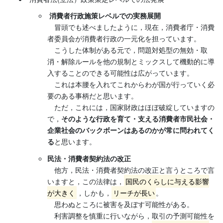
消費者行政施策レベルでの実務展開
冒頭でも述べましたように，現在，消費者庁・消費
者委員会が消費者行政の一元化を担っています。
こうした体制がある元で，問題対処型の無効・取
消・解除ルールを他の規制とミックスして機動的に導
入することのできる可能性は広がっています。
これは本腰を入れてこれからわが国が行っていく必
要のある事柄だと思います。
ただ，これには，国家財政はほぼ破綻していますの
で，
そのような行政を育て・支える消費者市民社会・
企業社会のバックボーンはあるのかが常に問われてく
る
と思います。
民法・消費者契約法の改正
他方，民法・消費者契約法の改正と言うところで言
いますと，この法律は，
国民のくらしに与える影響
が大きく
，しかも，
リーチが長い
。
思わぬところに被害を及ぼす可能性がある。
利害調整を慎重に行いながら，取引の予測可能性を