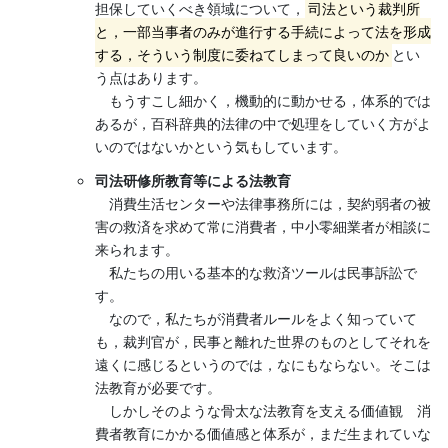
担保していくべき領域について，
司法という裁判所
と，一部当事者のみが進行する手続によって法を形成
する，そういう制度に委ねてしまって良いのか
とい
う点はあります。
もうすこし細かく，機動的に動かせる，体系的では
あるが，百科辞典的法律の中で処理をしていく方がよ
いのではないかという気もしています。
司法研修所教育等による法教育
消費生活センターや法律事務所には，契約弱者の被
害の救済を求めて常に消費者，中小零細業者が相談に
来られます。
私たちの用いる基本的な救済ツールは民事訴訟で
す。
なので，私たちが消費者ルールをよく知っていて
も，裁判官が，民事と離れた世界のものとしてそれを
遠くに感じるというのでは，なにもならない。そこは
法教育が必要です。
しかしそのような骨太な法教育を支える価値観 消
費者教育にかかる価値感と体系が，まだ生まれていな