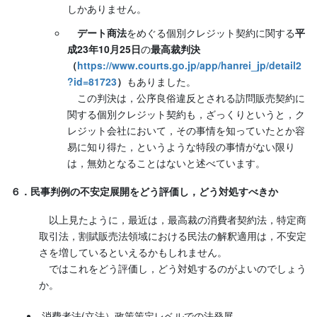
しかありません。
デート商法
をめぐる個別クレジット契約に関する
平
成23年10月25日
の
最高裁判決
（
https://www.courts.go.jp/app/hanrei_jp/detail2
?id=81723
）
もありました。
この判決は，公序良俗違反とされる訪問販売契約に
関する個別クレジット契約も，ざっくりというと，ク
レジット会社において，その事情を知っていたとか容
易に知り得た，というような特段の事情がない限り
は，無効となることはないと述べています。
６．民事判例の不安定展開をどう評価し，どう対処すべきか
以上見たように，最近は，最高裁の消費者契約法，特定商
取引法，割賦販売法領域における民法の解釈適用は，不安定
さを増しているといえるかもしれません。
ではこれをどう評価し，どう対処するのがよいのでしょう
か。
消費者法(立法）政策策定レベルでの法発展