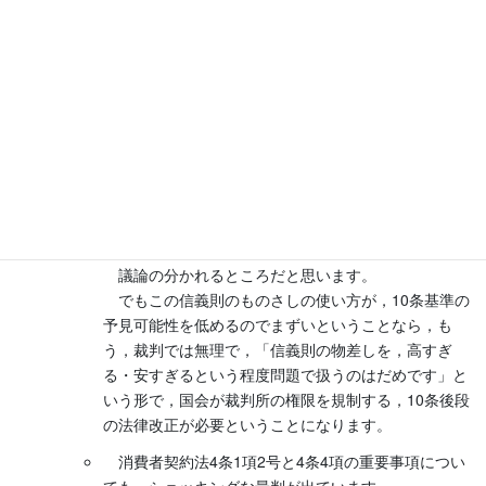
は，１年ごとの更新の場合には更新料の上限は賃料年
額の２割が相当とし，超過分が無効と判断されたとの
ことです。
これらは賃貸借契約に関する判例ですが，
今後と
も，10条は，信義則論をめぐり，不安定状態が続く
と
いうことです。
まあ，それでも，消費者契約法10条がなかったとき
よりはよくなっていると評価すべきかも知れません
し，逆に最高裁はさすがにバランス感覚がある，とい
う風に評価する人もいると思います。
議論の分かれるところだと思います。
でもこの信義則のものさしの使い方が，10条基準の
予見可能性を低めるのでまずいということなら，も
う，裁判では無理で，「信義則の物差しを，高すぎ
る・安すぎるという程度問題で扱うのはだめです」と
いう形で，国会が裁判所の権限を規制する，10条後段
の法律改正が必要ということになります。
消費者契約法4条1項2号と4条4項の重要事項につい
ても，ショッキングな最判が出ています。