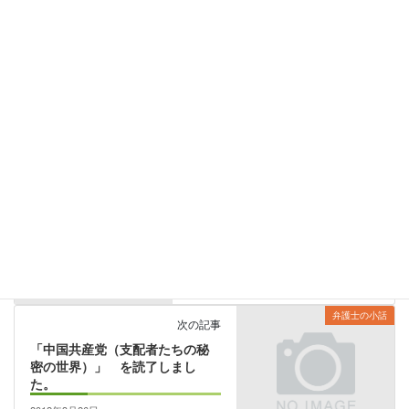
る。
（裁判長裁判官 金築誠志 裁判官 宮川光治 裁判官 櫻
井龍子 裁判官 横田尤孝 裁判官 白木 勇）
裁判例watching
、
消費者問題
カテゴリー
お知らせ
前の記事
マラソンに挑戦
2012年3月3日
弁護士の小話
次の記事
「中国共産党（支配者たちの秘
密の世界）」 を読了しまし
た。