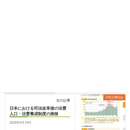
すると考える。
家事事件
、
裁判例watching
カテゴリー
家事事件
前の記事
成年後見制度のスポット利用
（一時的利用）について
2022年9月6日
平田元秀blog
次の記事
日本における司法改革後の法曹
人口・法曹養成制度の推移
2022年9月19日