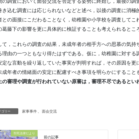
間の調査において面会交流を否定する姿勢に終始し，最後の調
巻き込む調査には応じられないなどと述べ，以後の調査に消極
者との面接にこだわることなく，幼稚園や小学校を調査してこ
の葛藤下の影響を更に具体的に検証することも考えられるとこ
て，これらの調査の結果，未成年者の相手方への思慕の気持
る理由の一つともなり得たはずである。仮に，幼稚園に対する
安定な言動を繰り返していた事実が判明すれば，その原因を更
未成年者の情緒面の安定に配慮すべき事項を明らかにすること
上の審理や調査が行われていない原審は，審理不尽であるとい
家事事件
、
面会交流
テゴリー
市民法律だより
前の記事