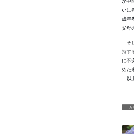
が中
いに
成年
父母
そし
持す
に不
めた
以
カ