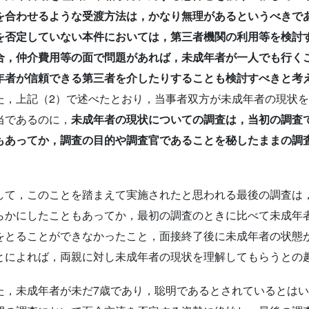
を合わせるような受渡方法は，かなり無理があるというべきで
を否定していない本件においては，第三者機関の利用等を検討
合，仲介費用等の面で問題があれば，未成年者が一人でも行く
年者が信頼できる第三者を介したりすることも検討すべきと考
，上記（2）で述べたとおり，当事者双方が未成年者の現状を
当であるのに，
未成年者の現状についての調査は，当初の調査
もあってか，調査の目的や調査官であることを秘したままの調
。
て，このことを踏まえて実施されたと思われる最後の調査は
らかにしたこともあってか，最初の調査のときに比べて未成年
をとることができなかったこと，面接終了後に未成年者の状態
とによれば，両親に対し未成年者の現状を理解してもらうとの
，未成年者が未だ7歳であり，聡明であるとされているとはい