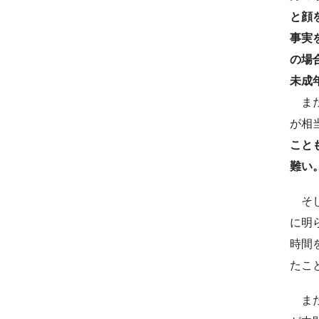
と顔
事実
の場
未成
また
が相
こと
難い
そし
に明
時間
たこ
また