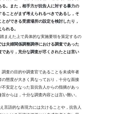
ある。また，相手方が抗告人に対する暴力の
することがまず考えられるべきであるし，そ
ことができる受渡場所の設定を検討したり，
えられる。
踏まえた上で具体的な実施要領を策定するの
では夫婦関係調整調停における調査であった
査であり，充分な調査が尽くされたとは言い
，調査の目的や調査官であることを未成年者
者の態度が大きく異なっており，十分な面接
が不安定となった旨抗告人からの指摘があっ
趣旨からは，十分な調査内容とは言い難い。
え言語的な表現力には欠けることや，抗告人