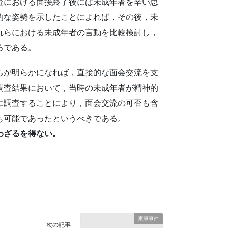
査における面接終了後には未成年者を辛い思
的な姿勢を示したことによれば，その後，未
れらにおける未成年者の言動を比較検討し，
ろである。
ちが明らかになれば，直接的な面会交流を支
調査結果において，当時の未成年者が精神的
に調査することにより，面会交流の可否も含
も可能であったというべきである。
わざるを得ない。
家事事件
次の記事