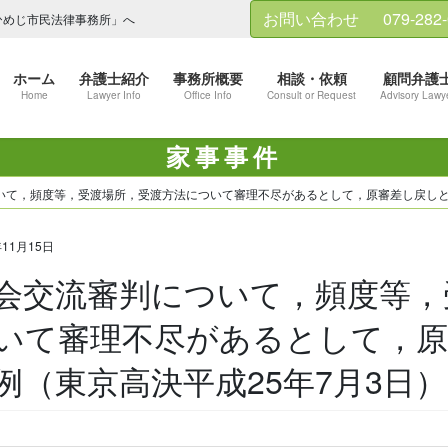
お問い合わせ
079-282
ひめじ市民法律事務所」へ
ホーム
弁護士紹介
事務所概要
相談・依頼
顧問弁護
Home
Lawyer Info
Office Info
Consult or Request
Advisory Lawy
家事事件
いて，頻度等，受渡場所，受渡方法について審理不尽があるとして，原審差し戻しとな
年11月15日
会交流審判について，頻度等，
いて審理不尽があるとして，
例（東京高決平成25年7月3日）