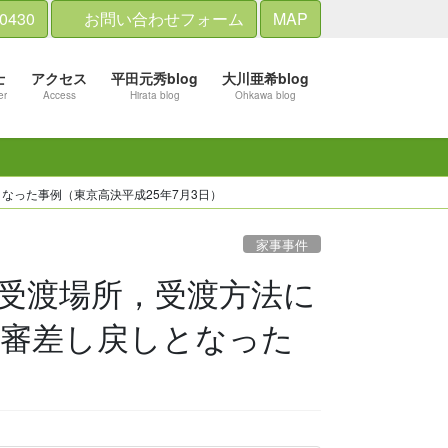
-0430
お問い合わせフォーム
MAP
士
アクセス
平田元秀blog
大川亜希blog
er
Access
Hirata blog
Ohkawa blog
った事例（東京高決平成25年7月3日）
家事事件
受渡場所，受渡方法に
原審差し戻しとなった