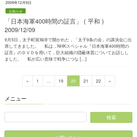
2009年12月9日
お知らせ
「日本海軍400時間の証言」 ( 平和 )
2009/12/09
9月5日，太子町斑鳩寺で開かれた，「太子9条の会」の講演会に出
席してきました。 私は，NHKスペシャル『日本海軍400時間の
証言』のＤＶＤを用いて，巨大組織の隠蔽体質についてお話しし
ました。 私が広い意味で戦争につな […]
投
固
固
固
固
固
«
1
…
19
20
21
22
»
稿
定
定
定
定
定
ペ
ペ
ペ
ペ
ペ
の
メニュー
ー
ー
ー
ー
ー
ペ
ジ
ジ
ジ
ジ
ジ
ー
ジ
送
り