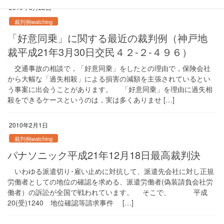
2010年8月22日
裁判例watching
「好意同乗」に関する最近の裁判例（神戸地
裁平成21年3月30日交民４２-２-４９６）
交通事故の相談で，「好意同乗」をしたとの理由で，保険会社
から大幅な「過失相殺」による損害の減額を主張されているとい
う事案に出会うことがあります。 「好意同乗」を理由に過失相
殺をできるケースというのは，実は多くありませ […]
2010年2月1日
裁判例watching
パナソニック平成21年12月18日最高裁判決
いわゆる派遣切り･雇い止めに対抗して、派遣先会社に対し正規
労働者としての地位の確認を求める、派遣労働者(偽装請負会社労
働者）の訴訟が全国で戦われています。 そこで、 平成
20(受)1240 地位確認等請求事件 […]