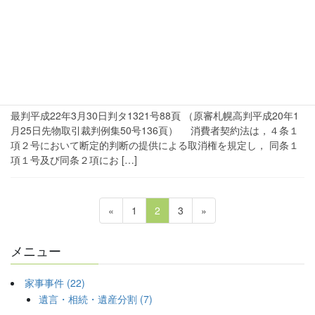
2011年6月19日
裁判例watching
消費者契約法上の断定的判断の提供と故意の
事実不告知との関係(最判平成22年3月30日）
最判平成22年3月30日判タ1321号88頁 （原審札幌高判平成20年1
月25日先物取引裁判例集50号136頁） 消費者契約法は，４条１
項２号において断定的判断の提供による取消権を規定し， 同条１
項１号及び同条２項にお […]
投
固
固
固
«
1
2
3
»
稿
定
定
定
ペ
ペ
ペ
の
メニュー
ー
ー
ー
ペ
ジ
ジ
ジ
ー
家事事件 (22)
ジ
遺言・相続・遺産分割 (7)